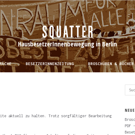
HausbesetzerInnenbewegung in Berlin
RÄCHE
BESETZERINNENZEITUNG
BROSCHÜREN & BÜCHER
Such
nach
NEUE
ite aktuell zu halten. Trotz sorgfältiger Bearbeitung
Bros
PDF 
Bese