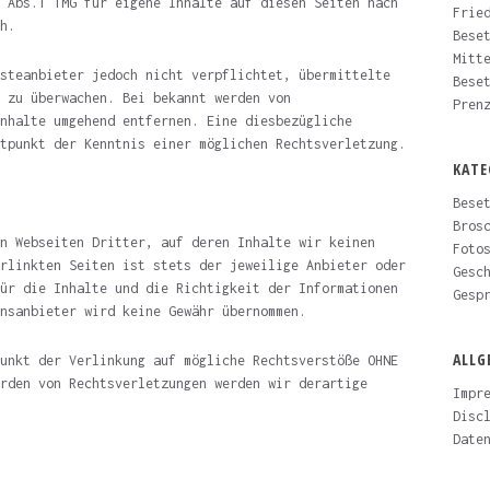
 Abs.1 TMG für eigene Inhalte auf diesen Seiten nach
Frie
h.
Bese
Mitt
steanbieter jedoch nicht verpflichtet, übermittelte
Bese
 zu überwachen. Bei bekannt werden von
Pren
nhalte umgehend entfernen. Eine diesbezügliche
tpunkt der Kenntnis einer möglichen Rechtsverletzung.
KATE
Bese
Bros
n Webseiten Dritter, auf deren Inhalte wir keinen
Foto
rlinkten Seiten ist stets der jeweilige Anbieter oder
Gesc
ür die Inhalte und die Richtigkeit der Informationen
Gesp
nsanbieter wird keine Gewähr übernommen.
ALLG
unkt der Verlinkung auf mögliche Rechtsverstöße OHNE
rden von Rechtsverletzungen werden wir derartige
Impr
Disc
Date