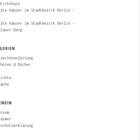
drichshain
tzte Häuser im Stadtbezirk Berlin –
e
tzte Häuser im Stadtbezirk Berlin –
zlauer Berg
GORIEN
tzerInnenZeitung
chüren & Bücher
s
hichte
räche
EMEIN
essum
laimer
nschutzerklärung