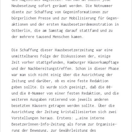
Neubesetzung sofort geräumt werden. Die Notnummer
diente zur Schaffung von Gegeninformationen zur
bürger­lichen Presse und zur Mobilisierung für Gegen­
aktionen und der ersten Hausbesetzerdemonstration in
Ostberlin, die am Samstag darauf stattfand und zu
der mehrere tausend Menschen kamen.
Die Schaffung dieser Hausbesetzerzeitung war eine
unmittelbares Folge der Dis­kussionen der, einige
Zeit vorher stattgefun­den, Hamburger Häuserkampftage
und der Nachbereitungstreffen. Schon in dieser Phase
war man sich nicht einig über die Ausrichtung der
Zeitung und darüber, ob es eine feste Redaktion
geben sollte. Es wurde sich geeinigt, daß die 00-
und die 0-Nummer von einer festen Redaktion, und die
weiteren Ausgaben rotie­rend von jeweils anderen
besetzten Häusern getragen werden sollte. Über die
Ausrichtung der Zeitung kristalliesierten sich zwei
Vorstellungen heraus. Erstens: „…eine interne
BesetzerInnen-Info-Zeitung als Forum zur Organisie­
rung der Bewegung, zur Gewährleistung des