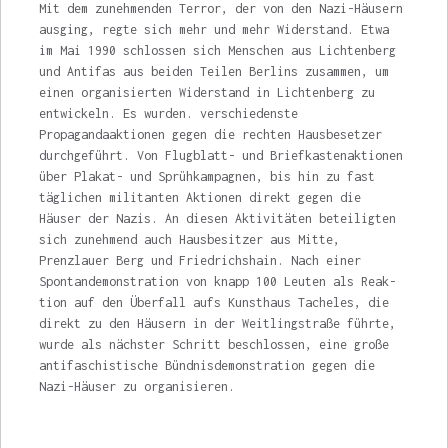
Mit dem zunehmenden Terror, der von den Nazi-Häusern
ausging, regte sich mehr und mehr Widerstand. Etwa
im Mai 1990 schlos­sen sich Menschen aus Lichtenberg
und Antifas aus beiden Teilen Berlins zusammen, um
ei­nen organisierten Widerstand in Lichtenberg zu
entwickeln. Es wurden. verschiedenste
Propagandaaktionen gegen die rechten Hausbesetzer
durchgeführt. Von Flugblatt- und Briefkastenaktionen
über Plakat- und Sprüh­kampagnen, bis hin zu fast
täglichen militanten Aktionen direkt gegen die
Häuser der Nazis. An diesen Aktivitäten beteiligten
sich zunehmend auch Hausbesitzer aus Mitte,
Prenzlauer Berg und Friedrichshain. Nach einer
Spontandemonstration von knapp 100 Leuten als Reak­
tion auf den Überfall aufs Kunsthaus Tacheles, die
direkt zu den Häusern in der Weitlingstraße führte,
wurde als nächster Schritt beschlossen, eine große
antifaschistische Bündnisdemon­stration gegen die
Nazi-Häuser zu organisieren.