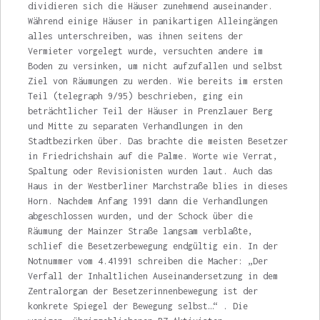
dividieren sich die Häu­ser zunehmend auseinander.
Während einige Häuser in panikartigen Alleingängen
alles un­terschreiben, was ihnen seitens der
Vermieter vorgelegt wurde, versuchten andere im
Boden zu versinken, um nicht aufzufallen und selbst
Ziel von Räumungen zu werden. Wie bereits im ersten
Teil (telegraph 9/95) beschrieben, ging ein
beträchtlicher Teil der Häuser in Prenzlauer Berg
und Mitte zu separaten Verhandlungen in den
Stadtbezirken über. Das brachte die mei­sten Besetzer
in Friedrichshain auf die Palme. Worte wie Verrat,
Spaltung oder Revisionisten wurden laut. Auch das
Haus in der Westberliner Marchstraße blies in dieses
Horn. Nachdem Anfang 1991 dann die Verhandlungen
abge­schlossen wurden, und der Schock über die
Räumung der Mainzer Straße langsam ver­blaßte,
schlief die Besetzerbewegung endgül­tig ein. In der
Notnummer vom 4.41991 schrei­ben die Macher: „Der
Verfall der Inhaltlichen Auseinandersetzung in dem
Zentralorgan der Besetzerinnenbewegung ist der
konkrete Spie­gel der Bewegung selbst…“ . Die