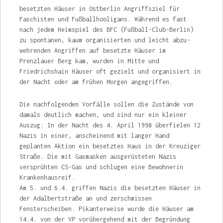
besetzten Häuser in Ostberlin Angriffsziel für
Faschisten und Fußballhooligans. Während es fast
nach jedem Heimspiel des BFC (Fußball-Club-Berlin)
zu spontanen, kaum organisierten und leicht abzu­
wehrenden Angriffen auf besetzte Häuser im
Prenzlauer Berg kam, wurden in Mitte und
Friedrichshain Häuser oft gezielt und organi­siert in
der Nacht oder am frühen Morgen angegriffen.
Die nachfolgenden Vorfälle sollen die Zustände von
damals deutlich machen, und sind nur ein kleiner
Auszug: In der Nacht des 4. April 1990 überfielen 12
Nazis in einer, anschei­nend mit langer Hand
geplanten Aktion ein besetztes Haus in der Kreuziger
Straße. Die mit Gasmasken ausgerüsteten Nazis
versprühten CS-Gas und schlugen eine Bewohnerin
Krankenhausreif.
Am 5. und 6.4. griffen Nazis die besetz­ten Häuser in
der Adalbertstraße an und zer­schmissen
Fensterscheiben. Pikanterweise wurde die Häuser am
14.4. von der VP vorüber­gehend mit der Begründung