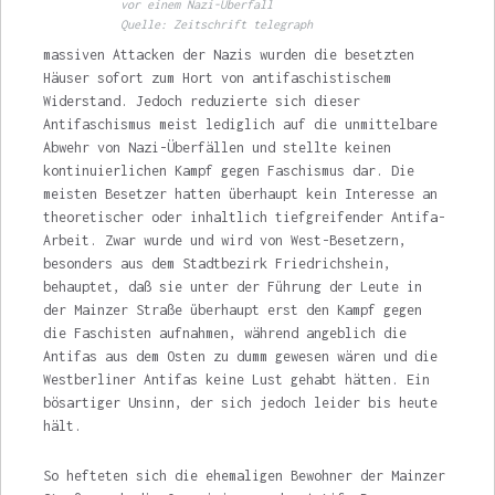
vor einem Nazi-Überfall
Quelle: Zeitschrift telegraph
massiven Attacken der Nazis wurden die besetzten
Häuser sofort zum Hort von antifaschistischem
Widerstand. Jedoch re­duzierte sich dieser
Antifaschismus meist ledig­lich auf die unmittelbare
Abwehr von Nazi-Überfällen und stellte keinen
kontinuierlichen Kampf gegen Faschismus dar. Die
meisten Besetzer hatten überhaupt kein Interesse an
theoretischer oder inhaltlich tiefgreifender Antifa-
Arbeit. Zwar wurde und wird von West-Besetzern,
besonders aus dem Stadtbezirk Friedrichshein,
behauptet, daß sie unter der Führung der Leute in
der Mainzer Straße über­haupt erst den Kampf gegen
die Faschisten aufnahmen, während angeblich die
Antifas aus dem Osten zu dumm gewesen wären und die
Westberliner Antifas keine Lust gehabt hätten. Ein
bösartiger Unsinn, der sich jedoch leider bis heute
hält.
So hefteten sich die ehemaligen Be­wohner der Mainzer