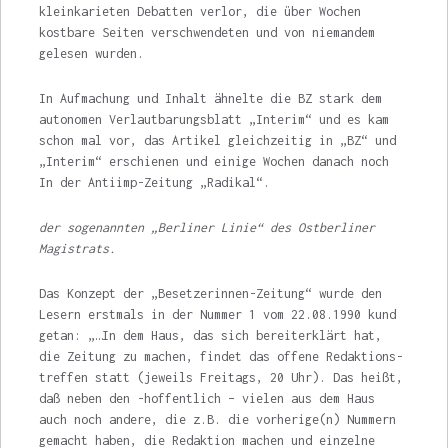
kleinkarieten Debatten verlor, die über Wochen
kostbare Seiten verschwendeten und von nie­mandem
gelesen wurden.
In Aufmachung und Inhalt ähnelte die BZ stark dem
autonomen Verlautbarungsblatt „Interim“ und es kam
schon mal vor, das Artikel gleichzeitig in „BZ“ und
„Interim“ erschienen und einige Wochen danach noch
In der Antiimp-Zeitung „Radikal“.
der sogenannten „Berliner Linie“ des Ostberliner
Magistrats.
Das Konzept der „Besetzerinnen-Zeitung“ wurde den
Lesern erstmals in der Nummer 1 vom 22.08.1990 kund
getan: „…In dem Haus, das sich bereiterklärt hat,
die Zei­tung zu machen, findet das offene Redaktions­
treffen statt (jeweils Freitags, 20 Uhr). Das heißt,
daß neben den -hoffentlich – vielen aus dem Haus
auch noch andere, die z.B. die vorherige(n) Nummern
gemacht haben, die Redaktion machen und einzelne