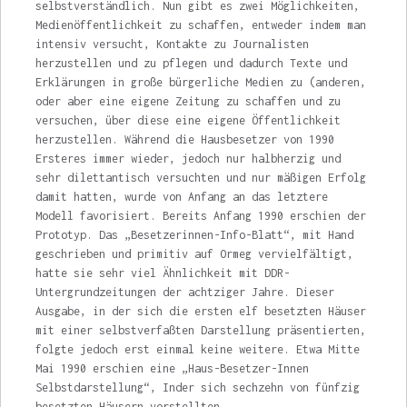
selbstverständlich. Nun gibt es zwei Möglichkeiten,
Medienöffentlichkeit zu schaffen, entweder indem man
intensiv ver­sucht, Kontakte zu Journalisten
herzustellen und zu pflegen und dadurch Texte und
Erklä­rungen in große bürgerliche Medien zu (ande­ren,
oder aber eine eigene Zeitung zu schaffen und zu
versuchen, über diese eine eigene Öf­fentlichkeit
herzustellen. Während die Hausbesetzer von 1990
Ersteres immer wieder, jedoch nur halbherzig und
sehr dilettantisch versuch­ten und nur mäßigen Erfolg
damit hatten, wurde von Anfang an das letztere
Modell favo­risiert. Bereits Anfang 1990 erschien der
Proto­typ. Das „Besetzerinnen-Info-Blatt“, mit Hand
geschrieben und primitiv auf Ormeg vervielfäl­tigt,
hatte sie sehr viel Ähnlichkeit mit DDR-
Untergrundzeitungen der achtziger Jahre. Die­ser
Ausgabe, in der sich die ersten elf besetzten Häuser
mit einer selbstverfaßten Darstellung präsentierten,
folgte jedoch erst einmal keine weitere. Etwa Mitte
Mai 1990 erschien eine „Haus-Besetzer-Innen
Selbstdarstellung“, Inder sich sechzehn von fünfzig
besetzten Häusern vorstellten.