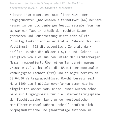
besetzen das Haus Weitlingstraße 122, in Berlin-
Lichtenberg Quelle: Zeitschrift telegraph
Februar 1990 besetzten Ostberliner Nazis der
neugegründeten „Nationalen Alter­native“ (NA) mehrere
Häuser in der Lichten­berger Weitlingstraße. Von nun
ab war ein Tabu innerhalb der rechten Szene
gebrochen und Hausbesetzung nicht mehr allein
Privileg links­orientierter Kräfte. Während das Haus
Weitlingstr. 122 die wesentliche Zentrale dar­
stellte, wurden die Häuser 115,117 und Lückstr. 24
lediglich von Kids aus dem Umfeld der Lichtenberger
Nazis frequentiert. Über einen Tarnverein namens
„Wosan e.V.“ verhandelte die NA mit der Kommunalen
Wohnungs­gesellschaft (KWV) und erlangte bereits am
20.04.90 Vertragsabschlüsse. Obwohl bereits seit
März 1990 ein Ermittlungsverfahren gegen die NA
eingeleitet worden war. Diese Häuser wurden schon
bald zur Ausgangsbasis für die Osterweiterungspläne
der faschistischen Sze­ne um den westdeutschen
Naziführer Michael Kühnen. Schnell häuften sich
propagandisti­sche und gewalttätige Aktionen in