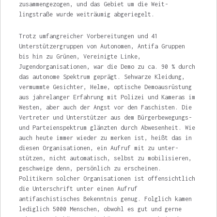
zusammengezogen, und das Gebiet um die Weit­
lingstraße wurde weiträumig abgeriegelt.
Trotz umfangreicher Vorbereitungen und 41
Unterstützergruppen von Autonomen, Antifa Gruppen
bis hin zu Grünen, Vereinigte Linke,
Jugendorganisationen, war die Demo zu ca. 90 % durch
das autonome Spektrum ge­prägt. Sehwarze Kleidung,
vermummte Ge­sichter, Helme, optische Demoausrüstung
aus jahrelanger Erfahrung mit Polizei und Kameras im
Westen, aber auch der Angst vor den Faschi­sten. Die
Vertreter und Unterstützer aus dem Bürgerbewegungs-
und Parteienspektrum glänzten durch Abwesenheit. Wie
auch heute immer wieder zu merken ist, heißt das in
diesen Organisationen, ein Aufruf mit zu unter­
stützen, nicht automatisch, selbst zu mobilisie­ren,
geschweige denn, persönlich zu erschei­nen.
Politikern solcher Organisationen ist of­fensichtlich
die Unterschrift unter einen Aufruf
antifaschistisches Bekenntnis genug. Folglich kamen
lediglich 5000 Menschen, obwohl es gut und gerne