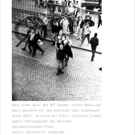
Nach einem Spiel des BFC Dynamo: rechte Hools und
Nazis posieren vor dem besetzten Haus Schönhauser
Allee 20/21. Im Kreis mit Pfeil: Christian Franke;
damals Führungskader der Berliner
Nationalistischen Front.
Quelle: Zeitschrift telegraph