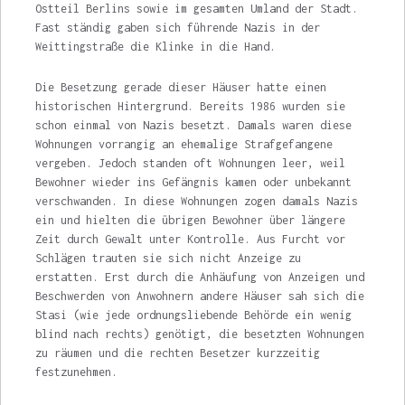
Ostteil Ber­lins sowie im gesamten Umland der Stadt.
Fast ständig gaben sich führende Nazis in der
Weittingstraße die Klinke in die Hand.
Die Besetzung gerade dieser Häuser hatte einen
historischen Hintergrund. Bereits 1986 wurden sie
schon einmal von Nazis be­setzt. Damals waren diese
Wohnungen vorran­gig an ehemalige Strafgefangene
vergeben. Jedoch standen oft Wohnungen leer, weil
Be­wohner wieder ins Gefängnis kamen oder un­bekannt
verschwanden. In diese Wohnungen zogen damals Nazis
ein und hielten die übrigen Bewohner über längere
Zeit durch Gewalt unter Kontrolle. Aus Furcht vor
Schlägen trauten sie sich nicht Anzeige zu
erstatten. Erst durch die Anhäufung von Anzeigen und
Beschwerden von Anwohnern andere Häuser sah sich die
Stasi (wie jede ordnungsliebende Behörde ein wenig
blind nach rechts) genötigt, die besetzten Wohnungen
zu räumen und die rechten Besetzer kurzzeitig
festzunehmen.