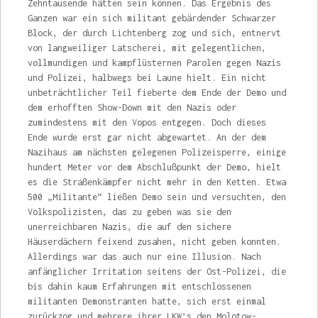
Zehntausende hätten sein können. Das Ergebnis des
Ganzen war ein sich militant gebärdender Schwarzer
Block, der durch Lichtenberg zog und sich, entnervt
von langweiliger Latscherei, mit gelegentlichen,
voll­mundigen und kampflüsternen Parolen gegen Nazis
und Polizei, halbwegs bei Laune hielt. Ein nicht
unbeträchtlicher Teil fieberte dem Ende der Demo und
dem erhofften Show-Down mit den Nazis oder
zumindestens mit den Vopos entgegen. Doch dieses
Ende wurde erst gar nicht abgewartet. An der dem
Nazihaus am nächsten gelegenen Polizeisperre, einige
hun­dert Meter vor dem Abschlußpunkt der Demo, hielt
es die Straßenkämpfer nicht mehr in den Ketten. Etwa
500 „Militante“ ließen Demo sein und versuchten, den
Volkspolizisten, das zu geben was sie den
unerreichbaren Nazis, die auf den sichere
Häuserdächern feixend zu­sahen, nicht geben konnten.
Allerdings war das auch nur eine Illusion. Nach
anfänglicher Irrita­tion seitens der Ost-Polizei, die
bis dahin kaum Erfahrungen mit entschlossenen
militanten Demonstranten hatte, sich erst einmal
zurück­zog und mehrere ihrer LKW’s den Molotow-