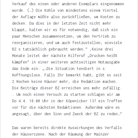
Verkauf des einen oder anderen Exemplars eingenommen
wurde. (…) Die Kohle von mindestens einem Viertel
der Auflage müßte also zurückfließen, um Kosten zu
decken. Da dies in der letzten Zeit nicht mehr
klappt, halten wir es für notwendig, daß sich ein
paar Menschen zusammensetzen, um den Vertrieb zu
reorganisieren, und um auch festzustellen, wieviele
BZ s tatsächlich gebraucht werden.“ ‚Keine drei
Monate leitet der nächste Hilferuf „Drucken heißt
kämpfen“ in einer weiteren achtseitigen Notausgabe
das Ende ein: „…Die Situation tendiert in s
Hoffnungs­lose. Falls Ihr bemerkt habt, gibt es seit
2 Wochen keine Häuser mehr, die Redaktion machen.
Die Beiträge dieser BZ erreichen uns mehr zufällig.
. Um noch einen Versuch zu starten schla­gen wir am
Do 4.4. 18.00 Uhr in der Köpenicker 137 ein Treffen
vor für die nächsten Redaktio­nen. Außerdem wäre es
angesagt, über den Sinn und Zweck der BZ zu reden…“
Das waren bereits direkte Auswirkun­gen des Verfalls
der Häuserszene. Nach der Räumung der Mainzer