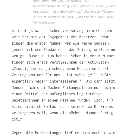
Noch kurz vor der 00-Nummer der
BesetzerInnenzeitung (BZ) erschien eine „Vorab-
Notnummer“ als Reaktion auf die erste Räumung
eines besetzten Hauses, unmittelbar nach der
Verkündigung
Allerdings war es schon von Anfang an nicht sehr
weit her mit dem Engagement der Besetzer. Zwar
gingen die ersten Nummer weg wie warme Semmeln,
jedoch mit dem Produzieren der Zeitung wollten nur
wenige Häuser zu tun haben. Schon in der 0-Nummer
finden sich erste Verstimmungen der Aktivisten:
„Frustig ist es ja schon, wenn Mensch so denkt:
Zeitung von uns für uns – ist schon geil. Müßte
eigentlich jede/n interessieren.‘- Und dann sitzt
Mensch nach drei Wochen Zeitungsplenum nur noch mit
einem Drittel der anfängliches begei­sterten
Besetzerinnen an einem kleinen runden Tisch. (…)
Alles ziemlich konfus, denn keine/r weiß, wie es
weitergehen soll, wenn die näch­ste Nummer fertig
ist…“
Gegen alle Befürchtungen lief es dann doch an wie