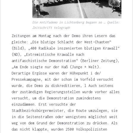
Die Antifademo in Lichtenberg begann so … Quelle:
Zeitschrift telegraph
Zeitungen am Montag nach der Demo ihren Lesern das
gleiche: „Die blutige Schlacht der West-Chao­ten“
(Bild), „400 Radikale inszenierten blutigen Krawall“
(ND), „Extremistische Krawalle nach
antifaschistische Demonstration“ (Berliner Zei­tung),
„Am Ende siegte nur der Haß (Junge * Welt).
Derartige Ergüsse waren der Höhepunkt i de/
Pressekampagne, mit der schon im Vorfeld versucht
wurde, die Demo zu diskreditieren, l Auch seitens
der zuständigen Regierungsstellen wurde vorher alles
versucht, um die De­monstration zumindestens
einzudämmen. Erst versuchte der
Stadtbezirksbürgermeister, die Route umzulegen, sie
in die Seitenstraßen oder wenigstens möglichst weit
weg von dem Grund der Demonstration zu drücken. Als
das nicht klappte, wurden 2500 Volkspolizisten