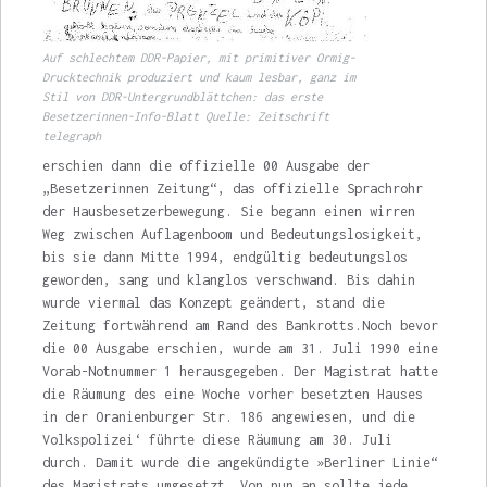
Auf schlechtem DDR-Papier, mit primitiver Ormig-
Drucktechnik produziert und kaum lesbar, ganz im
Stil von DDR-Untergrundblättchen: das erste
Besetzerinnen-Info-Blatt Quelle: Zeitschrift
telegraph
erschien dann die offizielle 00 Ausgabe der
„Besetzerinnen Zei­tung“, das offizielle Sprachrohr
der Hausbesetzerbewegung. Sie begann einen wirren
Weg zwischen Auflagenboom und Bedeutungs­losigkeit,
bis sie dann Mitte 1994, endgültig bedeutungslos
geworden, sang und klanglos verschwand. Bis dahin
wurde viermal das Kon­zept geändert, stand die
Zeitung fortwährend am Rand des Bankrotts.Noch bevor
die 00 Ausgabe erschien, wurde am 31. Juli 1990 eine
Vorab-Notnummer 1 herausgegeben. Der Magistrat hatte
die Räu­mung des eine Woche vorher besetzten Hau­ses
in der Oranienburger Str. 186 angewiesen, und die
Volkspolizei‘ führte diese Räumung am 30. Juli
durch. Damit wurde die angekündig­te »Berliner Linie“
des Magistrats umgesetzt. Von nun an sollte jede