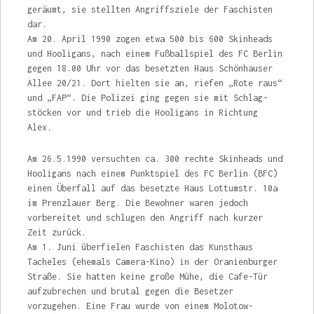
geräumt, sie stell­ten Angriffsziele der Faschisten
dar.
Am 20. April 1990 zogen etwa 500 bis 600 Skinheads
und Hooligans, nach einem Fußballspiel des FC Berlin
gegen 18.00 Uhr vor das besetzten Haus Schönhauser
Allee 20/21. Dort hielten sie an, riefen „Rote raus“
und „FAP“. Die Polizei ging gegen sie mit Schlag­
stöcken vor und trieb die Hooligans in Richtung
Alex.
Am 26.5.1990 versuchten ca. 300 rech­te Skinheads und
Hooligans nach einem Punkt­spiel des FC Berlin (BFC)
einen Überfall auf das besetzte Haus Lottumstr. 10a
im Prenzlauer Berg. Die Bewohner waren jedoch
vorbereitet und schlugen den Angriff nach kurzer
Zeit zurück.
Am 1. Juni überfielen Faschisten das Kunsthaus
Tacheles (ehemals Camera-Kino) in der Oranienburger
Straße. Sie hatten keine große Mühe, die Cafe-Tür
aufzubrechen und brutal gegen die Besetzer
vorzugehen. Eine Frau wurde von einem Molotow-