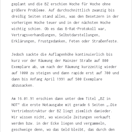
geplant und die BZ erschien Woche für Woche ohne
größere Probleme. Auf durch­schnittlich zwanzig bis
dreißig Seiten stand alles, was den Besetzern in der
vorherigen Woche teuer und in der nächsten Woche
wich­tig schien. Ob es das B-Rat-Protokoll war,
Vertragsverhandlungen, Selbstdarstellungen,
Erklärungen, Frustgedanken, Feten oder Straßenfeste.
Jedoch sackte die Auflagenhöhe kon­tinuierlich bis
kurz vor der Räumung der Main­zer Straße auf 800
Exemplare ab, um nach der Räumung kurzzeitig wieder
auf 1000 zu steigen und dann rapide erst auf 700 und
dann bis Anfang April 1991 auf 500 Exemplare
abzusacken.
Am 16.01.91 erschien dann unter dem Titel „BZ in
NOT“ die erste Notausgabe mit gerade 6 Seiten „…Die
Vertriebsstruktur der BZ liegt ziemlich danieder.
Wir wissen nicht, wo wieviele Zeitungen verkauft
werden bzw. in der Ecke liegen und vergammeln,
geschweige denn, wo das Geld bleibt, das durch den